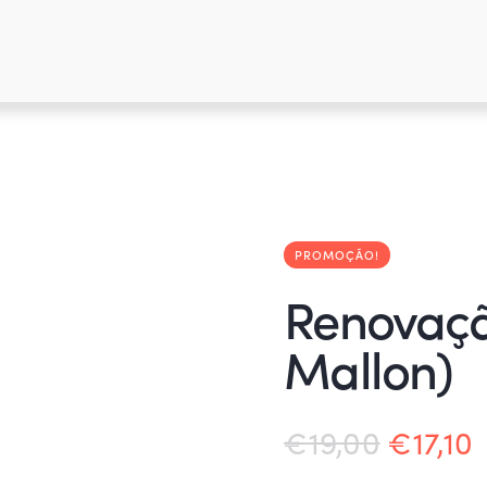
PROMOÇÃO!
Renovaçã
Mallon)
€
19,00
€
17,10